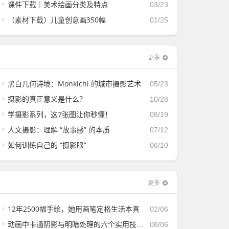
课件下载｜美术绘画分类及特点
03/23
（素材下载）儿童创意画350幅
01/25
更多
黑白几何诗境：Monkichi 的城市摄影艺术
05/23
摄影的真正意义是什么？
10/28
学摄影系列，这7张图让你秒懂！
08/19
人文摄影：理解 “故事感” 的本质
07/12
如何训练自己的 “摄影眼”
06/10
更多
12年2500幅手绘，她用画笔定格生活本真
02/06
动画中卡通阴影与明暗处理的六个实用技巧！
08/06