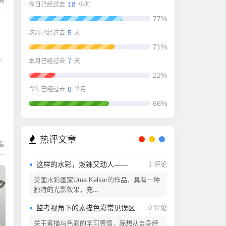
在看
18
今日已经过去
小时
77%
5
这周已经过去
天
71%
7
本月已经过去
天
22%
8
今年已经过去
个月
66%
热评文章
在看
这样的水彩，泼辣又动人——
1 评论
美国水彩画家Uma Kelkar的作品，具有一种
独特的光影效果，充...
监考视角下的素描色彩常见误区解析
0 评论
关于素描与色彩的学习感悟，我想从自身经