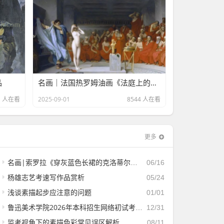
品
名画｜法国热罗姆油画《法庭上的芙丽涅》欣赏
1 人在看
2025-09-01
8544 人在看
更多
名画|索罗拉《穿灰蓝色长裙的克洛蒂尔德》
06/16
杨雄志艺考速写作品赏析
05/24
浅谈素描起步应注意的问题
01/01
鲁迅美术学院2026年本科招生网络初试考生须知
12/31
监考视角下的素描色彩常见误区解析
08/11