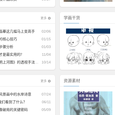
学画干货
更多
临摹这几幅马上变高手
02/06
的核心技巧
01/15
步骤分析
01/03
才是最实用的?
11/04
上河图》的透视手法及其使用
10/14
资源素材
更多
风景画中的水岸诗意
07/24
，我们看到了什么？
06/11
像破局的关键密码
05/09