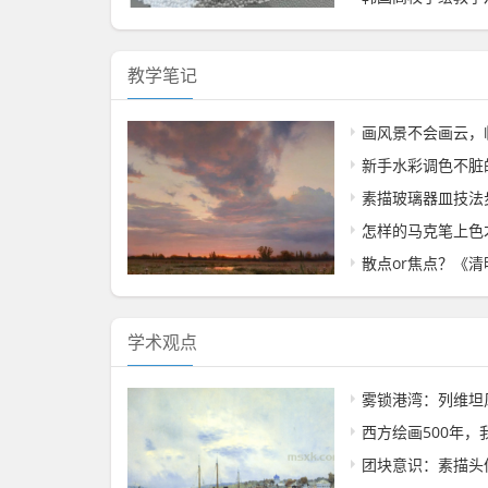
教学笔记
画风景不会画云，
新手水彩调色不脏
素描玻璃器皿技法
怎样的马克笔上色
​散点or焦点？《清明
学术观点
雾锁港湾：列维坦
西方绘画500年
团块意识：素描头