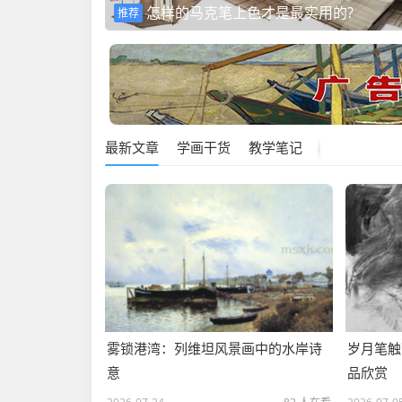
怎样的马克笔上色才是最实用的?
推荐
最新文章
学画干货
教学笔记
雾锁港湾：列维坦风景画中的水岸诗
岁月笔触
意
品欣赏