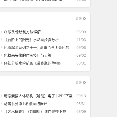
更多
Q 版头像绘制方法详解
06/09
《台阶上的阳光》水彩画步骤分析
11/03
色彩起步系列之十一| 深重色与明亮色的过渡
09/05
色粉画头像的作画技巧与步骤
09/02
仔细分析水粉范画《带瓷瓶的静物》
08/31
更多
动态素描人体结构（解剖）电子书PDF下载
09/13
动漫系列第1课 漫画的概述
08/31
《艺术概论》（刘国松）课件完整下载
05/09