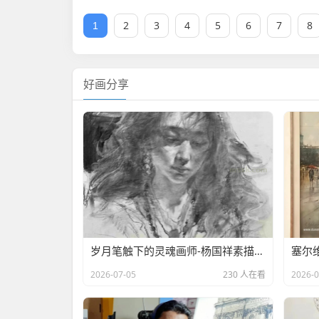
2
3
4
5
6
7
8
1
好画分享
岁月笔触下的灵魂画师-杨国祥素描作品欣赏
2026-07-05
230 人在看
2026-0