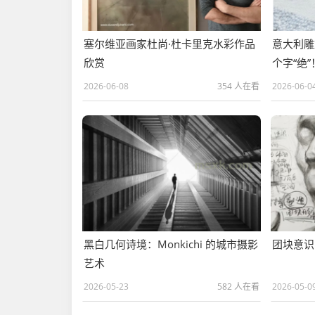
塞尔维亚画家杜尚·杜卡里克水彩作品
意大利雕
欣赏
个字“绝”
2026-06-08
354 人在看
2026-06-0
黑白几何诗境：Monkichi 的城市摄影
团块意识
艺术
2026-05-23
582 人在看
2026-05-0