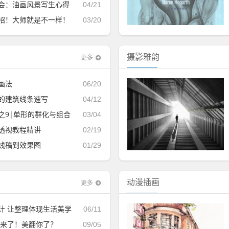
会：油画风景写生心得
04/21
招！大师就是不一样！
03/20
摄影雅韵
更多
画法
06/20
的建筑线条速写
04/12
之9|单形的群化与组合
03/04
透视教程精讲
02/19
线稿到效果图
01/29
动漫插画
更多
计 让整理体现生活美学
06/11
色来了！美翻你了？
09/05