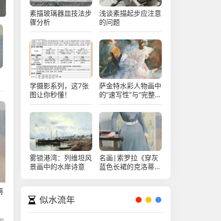
中的水岸诗意
高级亮面的
推荐
素描玻璃器皿技法步
浅谈素描起步应注意
骤分析
的问题
学摄影系列，这7张
萨金特水彩人物画中
图让你秒懂！
的“速写性”与“完整
!
性”
雾锁港湾：列维坦风
名画|索罗拉《穿灰
景画中的水岸诗意
蓝色长裙的克洛蒂尔
德》
蒂
似水流年