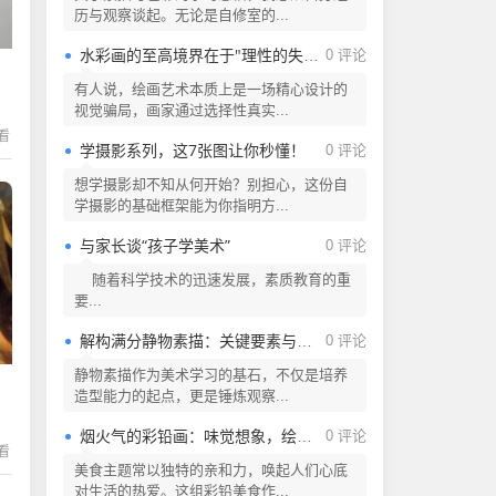
历与观察谈起。无论是自修室的...
水彩画的至高境界在于"理性的失控"
0 评论
有人说，绘画艺术本质上是一场精心设计的
视觉骗局，画家通过选择性真实...
在看
学摄影系列，这7张图让你秒懂！
0 评论
想学摄影却不知从何开始？别担心，这份自
学摄影的基础框架能为你指明方...
与家长谈“孩子学美术”
0 评论
随着科学技术的迅速发展，素质教育的重
要...
解构满分静物素描：关键要素与创作逻辑
0 评论
静物素描作为美术学习的基石，不仅是培养
造型能力的起点，更是锤炼观察...
烟火气的彩铅画：味觉想象，绘就美食!
0 评论
在看
美食主题常以独特的亲和力，唤起人们心底
对生活的热爱。这组彩铅美食作...