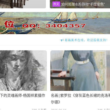
雾锁港湾：列维坦风景画
推荐
如何处理水粉静物“干湿变色”
热文
易画美术在线，欢迎投稿支持！
易画美术在线，全免费学习美术网站
下的灵魂画师-杨国祥素描作
名画|索罗拉《穿灰蓝色长裙的克洛
尔德》