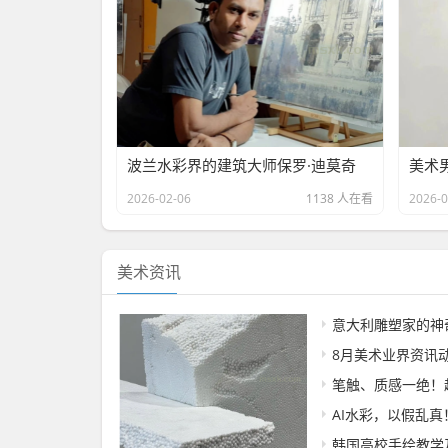
波兰水彩界的建筑大师保罗·迪莫奇
2026-02-06
1138 人在看
2026-0
美术资讯
意大利雕塑家的神奇思
8月美术业界资讯
笔触、质感一绝！越“顽固
AI水彩，以假乱真
韩国高校手绘教学