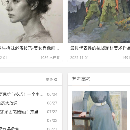
美术男生撩妹必备技巧-美女肖像画（14）
最具代表性的抗战题材美术作
2-01
1086 人在看
2025-11-01
149
艺考高考
更多
维与技巧！一个字“绝”！
06/04
动态大放送
08/27
”越像画！杰里米・桑德斯作品
07/22
！
07/03
及作品欣赏
06/27