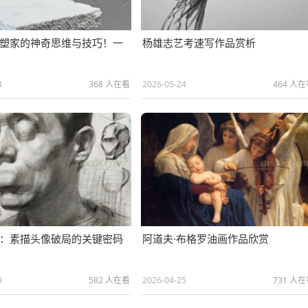
塑家的神奇思维与技巧！一
杨雄志艺考速写作品赏析
！
4
368 人在看
2026-05-24
464 人
：素描头像破局的关键密码
阿道夫·布格罗油画作品欣赏
9
582 人在看
2026-04-25
731 人