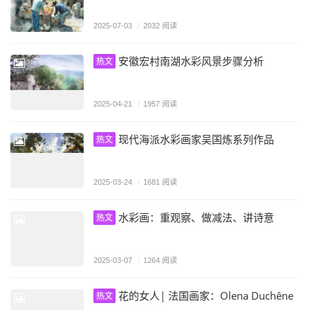
2025-07-03
/
2032 阅读
安徽宏村南湖水彩风景步骤分析
热文
2025-04-21
/
1957 阅读
现代海派水彩画家吴国炼系列作品
热文
2025-03-24
/
1681 阅读
水彩画：重观察、做减法、讲诗意
热文
2025-03-07
/
1264 阅读
花的女人| 法国画家：Olena Duchêne
热文