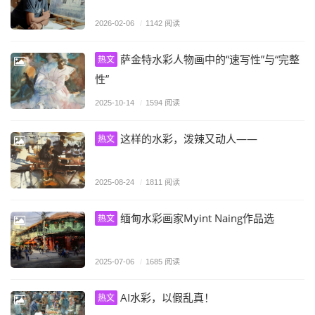
2026-02-06
/
1142 阅读
萨金特水彩人物画中的“速写性”与“完整
热文
性”
2025-10-14
/
1594 阅读
这样的水彩，泼辣又动人——
热文
2025-08-24
/
1811 阅读
缅甸水彩画家Myint Naing作品选
热文
2025-07-06
/
1685 阅读
AI水彩，以假乱真！
热文