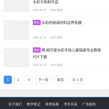
水彩与色粉作品
2025-02-07
/
1500 阅读
水彩的绘画材料边界拓展
热文
2025-01-22
/
2010 阅读
萌·超可爱水彩手绘儿童插画专业教程
热文
PDF下载
2025-01-15
/
2074 阅读
2
3
下一页
末页
1
共 3 页
关于我们
教学笔记
美育拓展
学员风采
广告服务