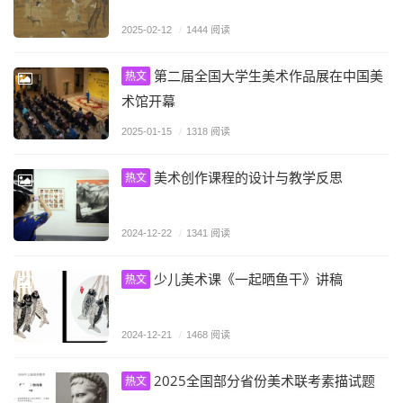
2025-02-12
/
1444 阅读
第二届全国大学生美术作品展在中国美
热文
术馆开幕
2025-01-15
/
1318 阅读
美术创作课程的设计与教学反思
热文
2024-12-22
/
1341 阅读
少儿美术课《一起晒鱼干》讲稿
热文
2024-12-21
/
1468 阅读
2025全国部分省份美术联考素描试题
热文