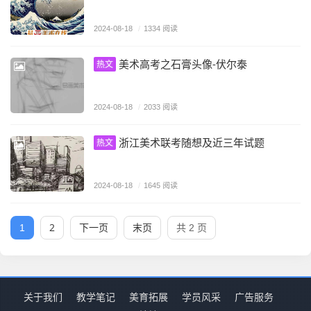
2024-08-18
/
1334 阅读
美术高考之石膏头像-伏尔泰
热文
2024-08-18
/
2033 阅读
浙江美术联考随想及近三年试题
热文
2024-08-18
/
1645 阅读
2
下一页
末页
1
共 2 页
关于我们
教学笔记
美育拓展
学员风采
广告服务