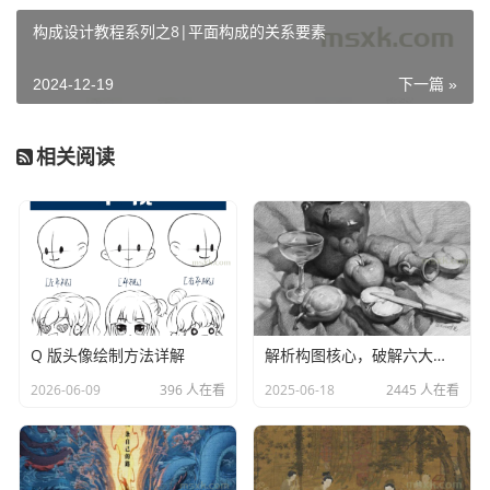
成。多数设计师在项目收尾之际，竟未察觉那些视觉原理基
构成设计教程系列之8|平面构成的关系要素
础知识的默默运作，他们心中唯一笃定的，便是最终呈现的
成果能够精准传达预期信息。当设计师将基础知识内化为本
2024-12-19
下一篇 »
能反应时，便能将更多精力聚焦于手头事务，进而创造出极
具感染力的视觉信息，吸引观众深度参与，达成客户的传播
相关阅读
诉求。设计过程犹如设计师的个性签名，因人而异，可谓有
多少设计师，便有多少种独特的设计流程。部分设计师极具
系统性与分析性，对设计的每一步骤都了如指掌，决策时尽
显理性思维；而另一些设计师则凭借直觉主导设计，依靠对
基础知识的深刻领悟所衍生出的敏锐感觉前行；还有一些设
计师在不同方法间灵活切换，让分析与直觉交替发挥作用。
这些不同的设计途径往往也映射在设计师安排费用及业务互
Q 版头像绘制方法详解
解析构图核心，破解六大构图难点之法
动的策略之中。
2026-06-09
396 人在看
2025-06-18
2445 人在看
部分（并非全部）设计师会向客户详尽阐释设计步骤，
尤其是面对那些听闻 “创造性” 便易惊愕的商业客户，特别是
出资方。这些步骤大致可划分为起始、中间与收尾三个阶