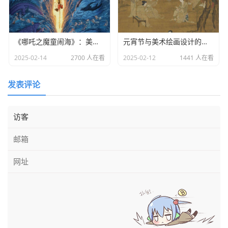
段，有时也被称为不同的设计阶段。即便设计师未在合同或
提案里向客户明示工作程序，其构思过程大概率依循这种分
阶段的模式推进。起始阶段，亦称作第一阶段，核心任务在
《哪吒之魔童闹海》：美术设计背后的匠心与创新
元宵节与美术绘画设计的历史渊源
于开展调查研究与深入思考，常被称为 “概念” 阶段。在此期
2025-02-14
2700 人在看
2025-02-12
1441 人在看
间，设计师全力探寻客户的表达意图、目标受众以及最佳的
表达方式。这些关键信息通常在设计师与客户的初次会面中
发表评论
深入探讨，并凝练为文字形式的 “创意草案”。设计师或设计
团队在将视觉创意转化为具体概念时，以此草案为指引方
向。有些设计师仅提出一种创意，而有些则会提供三种乃至
五种之多。创意数量的多寡可能受制于设计师的个人偏好、
设计预算或者项目的复杂程度。