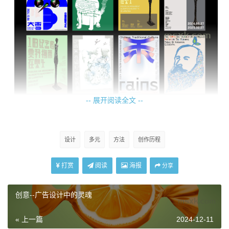
-- 展开阅读全文 --
设计
多元
方法
创作历程
打赏
阅读
海报
分享
海报设计图例
创意--广告设计中的灵魂
初涉设计领域时，设计师会对每一个设计元素进行有意
识地思索。伴随经验的逐步积累与技能的日益精湛，他们做
« 上一篇
2024-12-11
决策和解决问题的方式愈发趋于直觉化，甚至在无意识间完