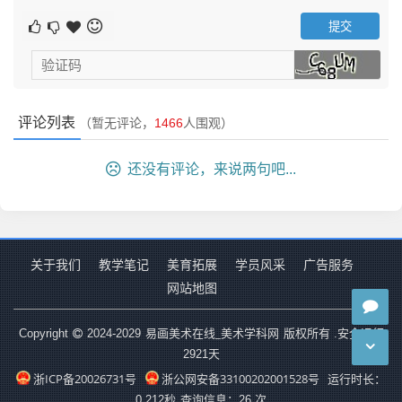
评论列表
（暂无评论，
1466
人围观）
还没有评论，来说两句吧...
室内设计图例
关于我们
教学笔记
美育拓展
学员风采
广告服务
进入中间阶段，一旦客户认可了第一阶段提出的某个方
网站地图
案，此阶段便将重心置于深入调查与完善优化之上。此时，
设计项目的基本框架与主要构成，如图像、字体编排、色彩
易画美术在线_美术学科网
Copyright
2024-2029
版权所有 .安全运行
2921
天
运用、空间布局以及成品形态已初见端倪。通常在这一阶
浙ICP备20026731号
浙公网安备33100202001528号
段，设计师会向客户展示项目模型或虚拟成品（有时简称为
运行时长：
0.212秒
查询信息：26 次