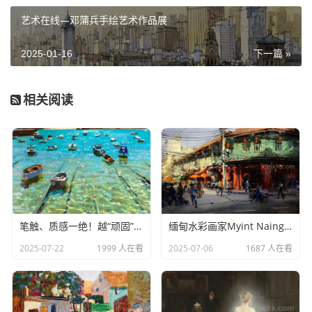
艺术在线—邓蒲兵手绘艺术作品展
2025-01-16
下一篇 »
相关阅读
笔触、质感一绝！越“顽固”越像画！杰里米・桑德斯作品
缅甸水彩画家Myint Naing作品选
2025-07-22
1999 人在看
2025-07-06
1687 人在看