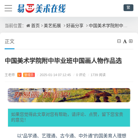
繁
首页
美艺拓展
好画分享
中国美术学院附中毕业班中国画人物作品选
当前位置：
正文
中国美术学院附中毕业班中国画人物作品选
王老师
/
0 评论
V
管理员
/
2025-01-14 07:12:45
/
1739 阅读
如果您觉得此文章对您有帮助，请评论、点赞，留下您宝贵
的意见！
以“品学通、艺理通、古今通、中外通”的国美育人理想