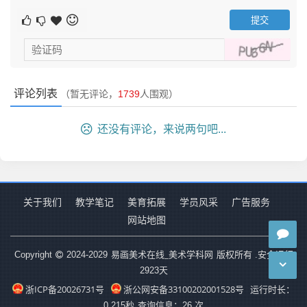
评论列表
（暂无评论，
1739
人围观）
还没有评论，来说两句吧...
关于我们
教学笔记
美育拓展
学员风采
广告服务
网站地图
易画美术在线_美术学科网
Copyright
2024-2029
版权所有 .安全运行
2923
天
浙ICP备20026731号
浙公网安备33100202001528号
运行时长：
0.215秒
查询信息：26 次