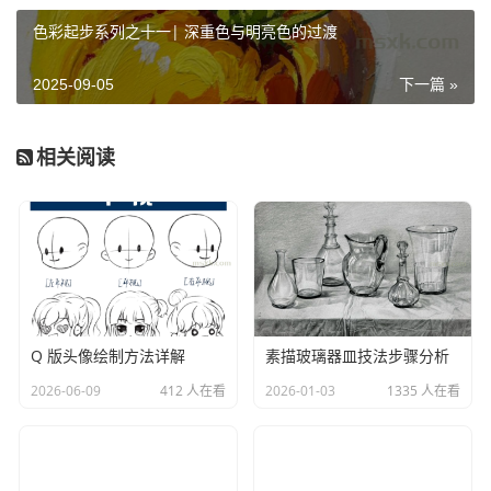
分肩、胸、手臂的形态，手部用几何形（如椭圆形、圆柱
色彩起步系列之十一| 深重色与明亮色的过渡
体）概括整体轮廓。这一步重在 “搭骨架”，线条松动，色
2025-09-05
下一篇 »
调简约，只为后续塑造提供精准的形态参照。
相关阅读
Q 版头像绘制方法详解
素描玻璃器皿技法步骤分析
2026-06-09
412 人在看
2026-01-03
1335 人在看