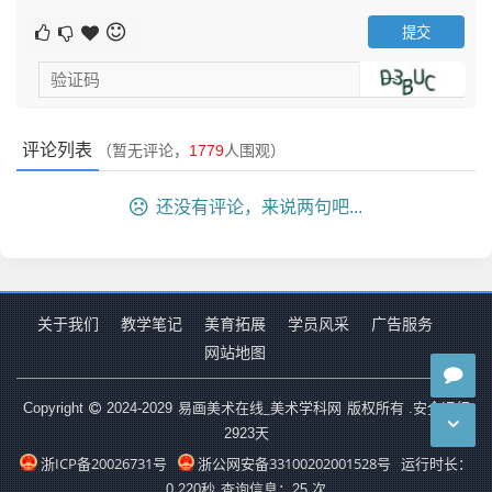
灰，暗部加冷调黑紫，初步体现织物的厚重感；手部同步铺
色，用肉色、浅棕区分手背与手掌、手指的明暗。揉擦的运
用让色彩过渡自然，大色块融合为后续塑造预留笔触表现空
间。
评论列表
（暂无评论，
1779
人围观）
还没有评论，来说两句吧...
关于我们
教学笔记
美育拓展
学员风采
广告服务
网站地图
易画美术在线_美术学科网
Copyright
2024-2029
版权所有 .安全运行
2923
天
浙ICP备20026731号
浙公网安备33100202001528号
运行时长：
0.220秒
查询信息：25 次