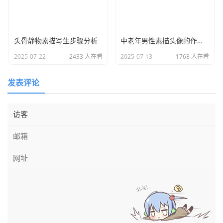
头骨静物素描写生步骤分析
中老年男性素描头像的作画难点与要点分析
2025-07-22
2433 人在看
2025-07-13
1768 人在看
发表评论
铺色阶段：奠定色彩基调
确定轮廓后，画家开始铺设大的色彩关系，同时借助
揉
擦技法
（用手指、纸巾或海绵）融合色块。脸部以暖色调为
基础，选用浅肉色、淡赭石色铺出亮部，用稍深的赭石、灰
紫铺出暗部，初步区分受光与背光的色彩倾向，同时交代额
头、颧骨等结构的色彩变化；白色褶领以纯净白色为主，暗
部叠加浅灰、淡蓝紫（冷色调），营造体积感基础；黑色衣
物并非单一黑色，而是调入深红、暗紫等色，亮部带暖调深