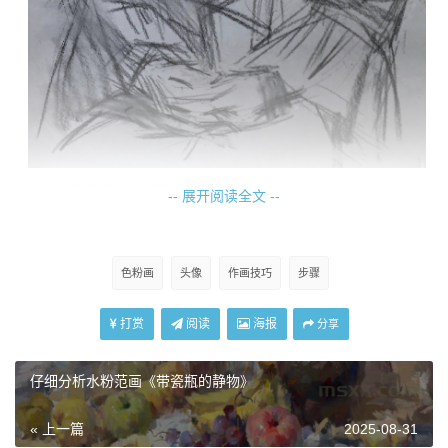
起形阶段：捕捉整体框架
-- 展开阅读全文 --
创作伊始，画家一般会以轻松且概括的方式构建人物的
基本形态。他通常选用软质色粉笔（或炭笔辅助），先观察
色粉画
头像
作画技巧
步骤
对象的比例关系 —— 如头部与身体的比例、面部五官的
间距、大褶领的外形跨度以及手部的姿态结构。以画面中人
打赏
阅读
海报
分享
物为例，他会先确定头部的中轴线，用浅色调色粉（如浅
灰、淡棕）快速勾勒头部轮廓，标记出额头、颧骨、下颌的
仔细分析水粉范画《带瓷瓶的静物》
结构转折；接着定位五官，用简洁线条画出眼睛、鼻子、嘴
的大致形状与位置关系；对于标志性的白色大褶领，以流畅
« 上一篇
2025-08-31
曲线概括其外轮廓与层次范围；黑色衣物则以大块面线条划