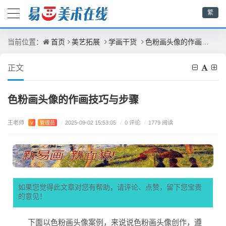
繁
首页
美艺拓展
学画干货
色粉画头像的作画技巧与步骤
当前位置：
正文
色粉画头像的作画技巧与步骤
王老师
/
0 评论
V
管理员
/
2025-09-02 15:53:05
/
1779 阅读
如果您觉得此文章对您有帮助，请评论、点赞，留下您宝贵
的意见！
下面以色粉画头像案例，来说说色粉画头像创作，遵