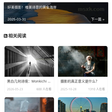
好美摄影！唯美诗意的黄金海岸
2025-03-31
下一篇 »
相关阅读
上图，对焦点对准了铁线缆上的两颗螺丝，顺着线缆的
方向构图拍摄，拍摄距离约为
0.4m，因此背景就自动虚化
了。拍摄手机：iphone6。
黑白几何诗境：Monkichi 的城市摄影艺术
摄影的真正意义是什么？
2026-05-23
600 人在看
2025-10-28
1310 人在看