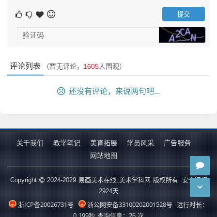
上图中（未经过后期处理的原图），手机是贴在树干上
评论列表
（暂无评论，
1605
人围观）
向上进行拍摄的，对焦点对准了
树干，背景自动虚化了。拍
摄手机：iphone6。
还没有评论，来说两句吧...
二、构图凸显主题
另一个突出主题的技法是在构图中体现出来，比如留白
构图法，简洁的背景，干净的主
题很容易就展现出来。具体
关于我们
教学笔记
美育拓展
学员风采
广告服务
在实际拍摄当中，可以刻意的去训练简洁构图，并不一定非
网站地图
得留
白，可以利用一些物体遮挡背景从而突出主体，也可以
单纯的只拍摄主体。
易画美术在线_美术学科网
Copyright
2024-2029
版权所有 .安全运行
2924
天
浙ICP备20026731号
浙公网安备33100202001528号
运行时长：
0.199秒
查询信息：26 次