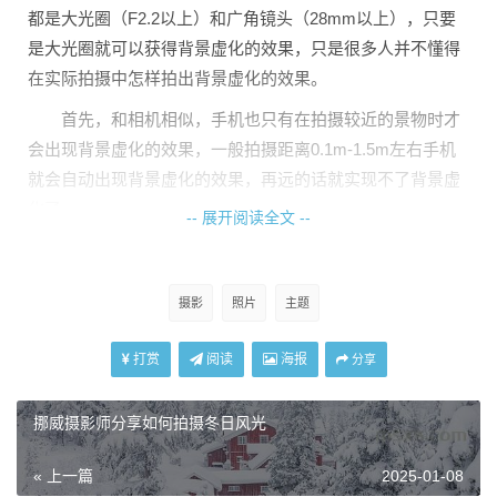
都是大光圈（F2.2以上）和广角镜头（28mm以上），只要
是大光圈就可以获得背景虚化的效果，只是很多人并不懂得
在实际拍摄中怎样拍出背景虚化的效果。
首先，和相机相似，手机也只有在拍摄较近的景物时才
会出现背景虚化的效果，一般拍摄距离0.1m-1.5m左右手机
就会自动出现背景虚化的效果，再远的话就实现不了背景虚
化了。
-- 展开阅读全文 --
其次，并不是只要近距离拍摄都会有令人满意的背景虚
化。还需要把对焦点对准拍摄主题，反复多次对焦，才能得
摄影
照片
主题
到虚化不错的照片。例如下面几张图，对焦点的合理选择得
到的背景虚化效果。
打赏
阅读
海报
分享
挪威摄影师分享如何拍摄冬日风光
« 上一篇
2025-01-08