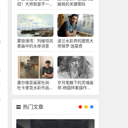
招！大师就是不一
破局的关键密码
样！
雾锁港湾：列维坦风
波兰水彩界的建筑大
通
景画中的水岸诗意
师保罗·迪莫奇
，
或
塞尔维亚画家杜尚·
岁月笔触下的灵魂画
一
杜卡里克水彩作品欣
师-杨国祥素描作品
赏
欣赏
标
热门文章