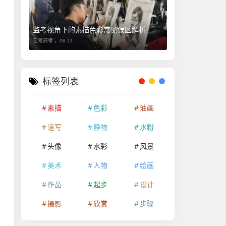
监考视角下的素描色彩常见误区解析
艺考高考 ，
08-11
标签列表
素描
色彩
油画
速写
静物
水粉
头像
水彩
风景
美术
人物
绘画
作品
起步
设计
摄影
欣赏
步骤