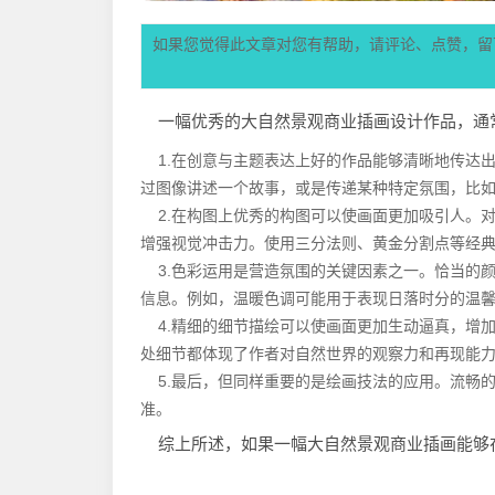
如果您觉得此文章对您有帮助，请评论、点赞，留
一幅优秀的大自然景观商业插画设计作品，通
1.在创意与主题表达上好的作品能够清晰地传达
过图像讲述一个故事，或是传递某种特定氛围，比
2.在构图上优秀的构图可以使画面更加吸引人。
增强视觉冲击力。使用三分法则、黄金分割点等经
3.色彩运用是营造氛围的关键因素之一。恰当的
信息。例如，温暖色调可能用于表现日落时分的温
4.精细的细节描绘可以使画面更加生动逼真，增
处细节都体现了作者对自然世界的观察力和再现能
5.最后，但同样重要的是绘画技法的应用。流畅
准。
综上所述，如果一幅大自然景观商业插画能够