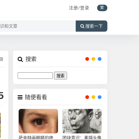
注册/登录
繁
搜索一下
搜索
Search
5
随便看看
萨金特画眼睛的绝
团块意识：素描头像