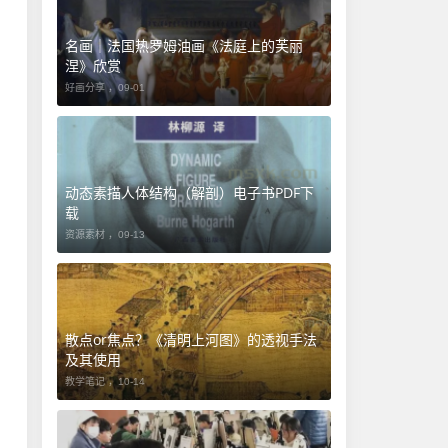
名画｜法国热罗姆油画《法庭上的芙丽
涅》欣赏
好画分享 ，
09-01
动态素描人体结构（解剖）电子书PDF下
载
资源素材 ，
09-13
​散点or焦点？《清明上河图》的透视手法
及其使用
教学笔记 ，
10-14