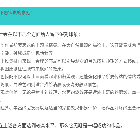
下您宝贵的意见！
常会在以下几个方面给人留下深刻印象：
出创作者想要表达的主题或情感。在大自然景观的描绘中，这可能意味着
如宁静、神秘或是生机勃勃等。
对于风景插画来说，合理的布局可以引导观众的目光按照预期的方式移动
典构图原则往往能带来很好的效果。
颜色搭配不仅可以让画面看起来和谐美观，还能强化作品所要传达的情绪
馨场景，而冷色调则适合描绘清晨或夜晚的静谧景色。
加观赏价值。无论是树叶的纹理、水面的波纹还是远处山峦的轮廓线，每
力。
的线条、丰富的层次感以及适当的光影效果都是评价一幅作品好坏的重要
在上述各方面达到较高水平，那么它无疑是一幅成功的作品。