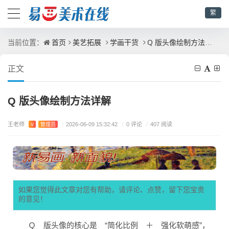
繁
首页
美艺拓展
学画干货
Q 版头像绘制方法详解
当前位置：
正文
Q 版头像绘制方法详解
王老师
/
0 评论
V
管理员
/
2026-06-09 15:32:42
/
407 阅读
如果您觉得此文章对您有帮助，请评论、点赞，留下您宝贵
的意见！
Ｑ 版头像的核心是 “简化比例 ＋ 强化软萌感”，