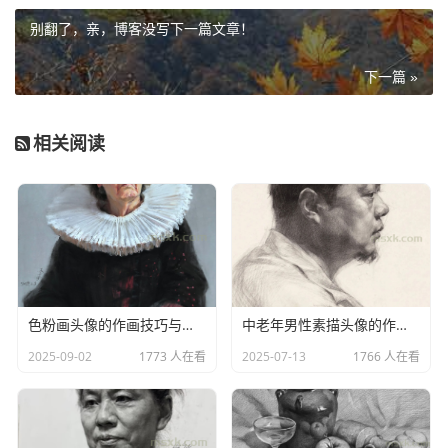
别翻了，亲，博客没写下一篇文章！
下一篇 »
相关阅读
二、不同视角下的绘制技巧
１． 平视视角：打造对称软萌感
色粉画头像的作画技巧与步骤
中老年男性素描头像的作画难点与要点分析
平视是最基础的视角，核心是保证五官对称与比例协
2025-09-02
1773 人在看
2025-07-13
1766 人在看
调。
•先完成基础头部框架，十字线居中对称，水平中线为眼
睛位置。