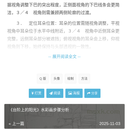
据视角调整下巴的突出程度，正侧面视角的下巴线条会更简
洁，３／４ 视角则需兼顾两侧轮廓的过渡。
３． 定位耳朵位置：耳朵的位置需随视角调整，平视
视角中耳朵位于水平中线附近，３／４ 视角中近侧耳朵更
完整，远侧耳朵部分被遮挡；俯视视角的耳朵会上移，仰视
视角则下移，始终保持与头部透视的一致性。
-- 展开阅读全文 --
Q 版
头像
绘制
方法
打赏
阅读
海报
分享
《台阶上的阳光》水彩画步骤分析
« 上一篇
2025-11-03