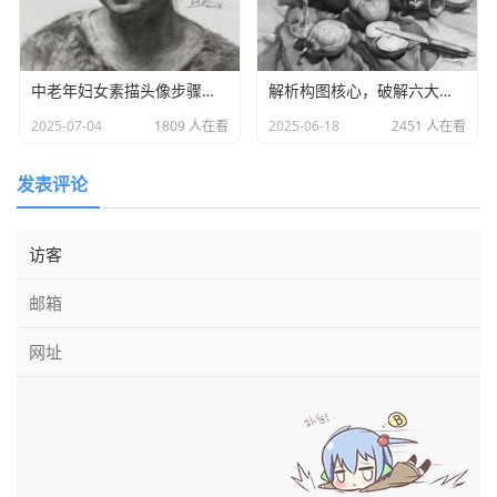
•五官绘制遵循 “三庭五眼” 的简化版，眼睛放大至头
部宽度的 １／３ 左右，位置略低于水平中线，强化无辜
中老年妇女素描头像步骤分析
解析构图核心，破解六大构图难点之法
感；鼻子简化为小点或短线，嘴巴小巧圆润，位于眼睛下
方 １／２ 处。
2025-07-04
1809 人在看
2025-06-18
2451 人在看
•左右平视视角需调整十字线的偏移方向，左侧平视中，
发表评论
十字线向左侧轻微偏移，右侧平视则向右侧偏移，同时调整
眼睛的大小与间距，近侧眼睛略大，远侧眼睛略小，表现轻
微的透视变化。
•最后添加头发，Ｑ 版头发以蓬松、圆润为主，避免尖
锐的发梢，刘海与两侧发丝可适当夸张，强化软萌感。