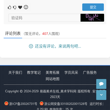
评论列表
（暂无评论，
407
人围观）
还没有评论，来说两句吧...
２． 俯视视角：表现头顶与五官压缩感
俯视视角下，头部的上半部分（头顶）可见面积更大，
五官整体下移且纵向压缩。
关于我们
教学笔记
美育拓展
学员风采
广告服务
•基础框架中，水平中线明显下移，十字线的垂直中线保
网站地图
持居中，水平中线位于圆的下半部分，为头顶预留更多空
间。
易画美术在线_美术学科网
Copyright
2024-2029
版权所有 .安全运行
2923
天
•五官绘制时，眼睛位置低于水平中线，眉毛与眼睛的距
浙ICP备20026731号
浙公网安备33100202001528号
运行时长：
离缩短，鼻子和嘴巴的间距被压缩，整体呈现 “五官集
0.251秒
查询信息：25 次