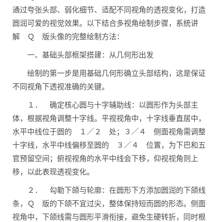
通过夸张头部、弱化细节、适配不同视角的透视变化，打造
圆润可爱的视觉效果。以下结合多视角绘制步骤，系统讲
解 Ｑ 版头像的完整绘制方法：
一、基础头部框架搭建：从几何形出发
绘制的第一步是用基础几何形确立头部结构，这是保证
不同视角下透视准确的关键。
１． 确定核心圆与十字辅助线：以圆形作为头部主
体，根据视角调整十字线。平视视角中，十字线垂直居中，
水平中线位于圆的 １／２ 处；３／４ 侧面视角需调整
十字线，水平中线偏移至圆的 ３／４ 位置，为下巴和五
官预留空间；俯视视角的水平中线会下移，仰视视角则上
移，以此表现透视变化。
２． 勾勒下颌与轮廓：在圆形下方添加圆润的下颌线
条，Ｑ 版的下颌不宜过尖，整体保持短而圆的形态。侧面
视角中，下颌线需与圆形平滑衔接，避免生硬转折，同时根